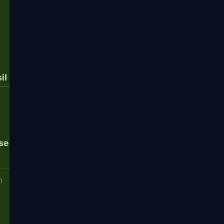
il
se
m