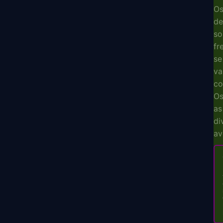
Os
de
so
fr
se
va
co
Os
as
di
av