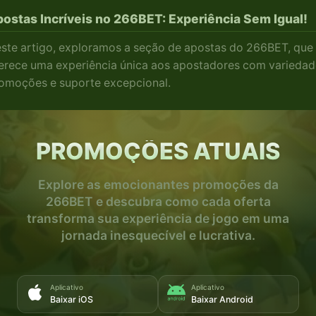
ostas Incríveis no 266BET: Experiência Sem Igual!
ste artigo, exploramos a seção de apostas do 266BET, que
erece uma experiência única aos apostadores com variedad
omoções e suporte excepcional.
PROMOÇÕES ATUAIS
Explore as emocionantes promoções da
266BET e descubra como cada oferta
transforma sua experiência de jogo em uma
jornada inesquecível e lucrativa.
Aplicativo
Aplicativo
Baixar iOS
Baixar Android