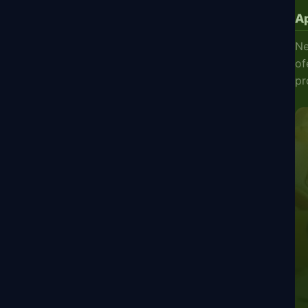
Ap
Ne
of
pr